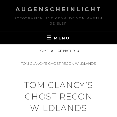
Skip
AUGENSCHEINLICHT
to
content
FOTOGRAFIEN UND GEMÄLDE VON MARTIN
GEISLER
MENU
HOME
IGP NATUR
TOM CLANCY’S GHOST RECON WILDLANDS
TOM CLANCY’S
GHOST RECON
WILDLANDS