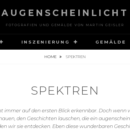
AUGENSCHEINLICHT
FOTOGRAFIEN UND GEMÄLDE VON MARTIN GEISLER
INSZENIERUNG
GEMÄLDE
HOME
SPEKTREN
SPEKTREN
cht immer auf den ersten Blick erkennbar. Doch wenn 
auen, den Geschichten lauschen, die ein augenschein
den wir sie entdecken. Eben diese wunderbaren Geschi