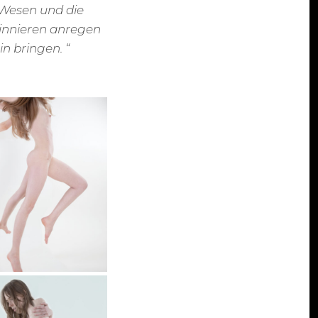
 Wesen und die
Sinnieren anregen
n bringen. “