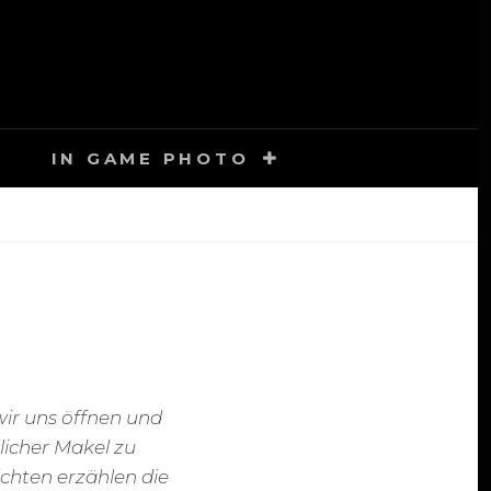
IN GAME PHOTO
wir uns öffnen und
licher Makel zu
chten erzählen die