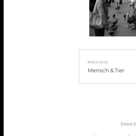
Beitragsnav
PREVIOUS
Previous
Mensch & Tier
post:
Deine E