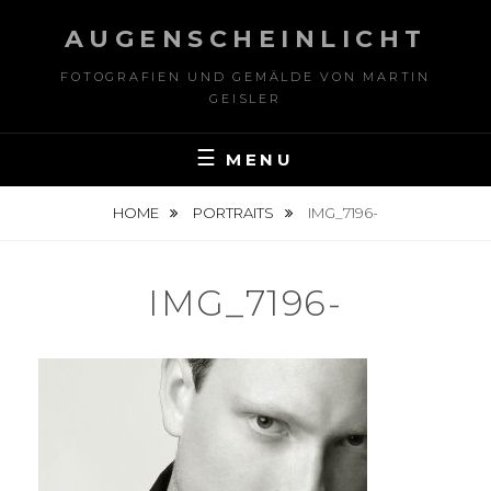
Skip
AUGENSCHEINLICHT
to
content
FOTOGRAFIEN UND GEMÄLDE VON MARTIN
GEISLER
MENU
HOME
PORTRAITS
IMG_7196-
IMG_7196-