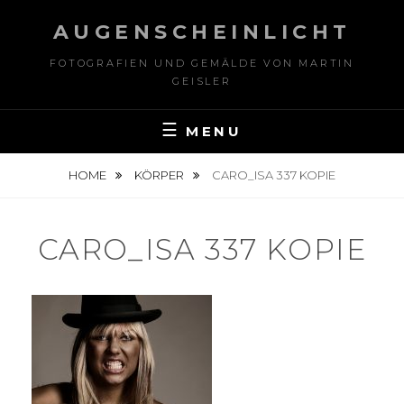
Skip
AUGENSCHEINLICHT
to
content
FOTOGRAFIEN UND GEMÄLDE VON MARTIN
GEISLER
MENU
HOME
KÖRPER
CARO_ISA 337 KOPIE
CARO_ISA 337 KOPIE