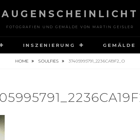
AUGENSCHEINLICHT
FOTOGRAFIEN UND GEMÄLDE VON MARTIN GEISLER
INSZENIERUNG
GEMÄLDE
HOME
SOULFIES
37405995791_2236CA19F2_O
05995791_2236CA19