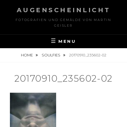
Skip
AUGENSCHEINLICHT
to
content
FOTOGRAFIEN UND GEMÄLDE VON MARTIN
GEISLER
MENU
HOME
SOULFIES
20170910_235602-02
20170910_235602-02