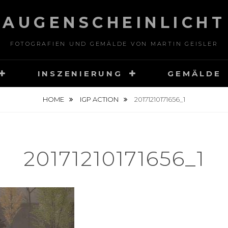
AUGENSCHEINLICHT
FOTOGRAFIEN UND GEMÄLDE VON MARTIN GEISLER
INSZENIERUNG
GEMÄLDE
HOME
IGP ACTION
20171210171656_1
20171210171656_1