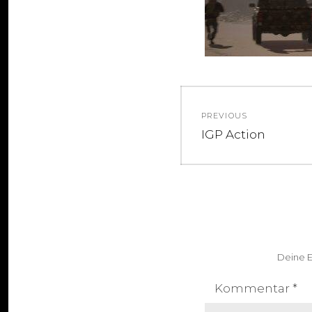
Beitragsnav
PREVIOUS
Previous
IGP Action
post:
Deine E
Kommentar
*