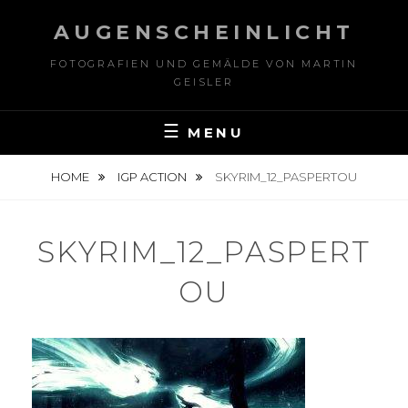
Skip
AUGENSCHEINLICHT
to
content
FOTOGRAFIEN UND GEMÄLDE VON MARTIN
GEISLER
MENU
HOME
IGP ACTION
SKYRIM_12_PASPERTOU
SKYRIM_12_PASPERT
OU