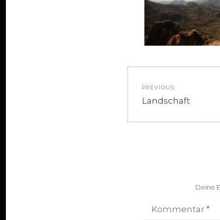
Beitragsnav
PREVIOUS
Previous
Landschaft
post:
Deine E
Kommentar
*