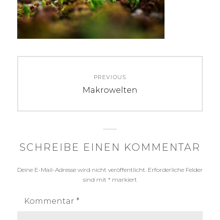
Beitragsnavigation
PREVIOUS
Previous
Makrowelten
post:
SCHREIBE EINEN KOMMENTAR
Deine E-Mail-Adresse wird nicht veröffentlicht.
Erforderliche Felder
sind mit
*
markiert
Kommentar
*