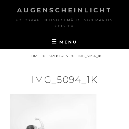
Skip
AUGENSCHEINLICHT
to
content
FOTOGRAFIEN UND GEMÄLDE VON MARTIN
GEISLER
MENU
HOME
SPEKTREN
IMG_5094_1K
IMG_5094_1K