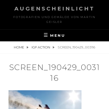
Skip
AUGENSCHEINLICHT
to
content
FOTOGRAFIEN UND GEMÄLDE VON MARTIN
GEISLER
MENU
HOME
IGP ACTION
SCREEN_190429_003116
SCREEN_190429_0031
16