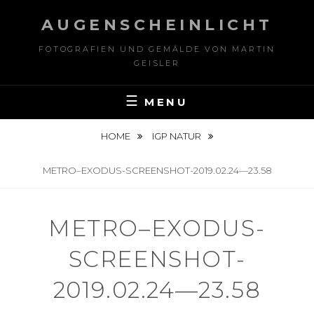
Skip
AUGENSCHEINLICHT
to
content
FOTOGRAFIEN UND GEMÄLDE VON MARTIN
GEISLER
MENU
HOME
IGP NATUR
METRO–EXODUS-SCREENSHOT-2019.02.24—23.58
METRO–EXODUS-
SCREENSHOT-
2019.02.24—23.58