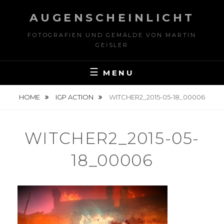
Skip
AUGENSCHEINLICHT
to
content
FOTOGRAFIEN UND GEMÄLDE VON MARTIN
GEISLER
MENU
HOME
IGP ACTION
WITCHER2_2015-05-18_00006
WITCHER2_2015-05-
18_00006