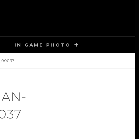
IN GAME PHOTO
_00037
HAN-
037