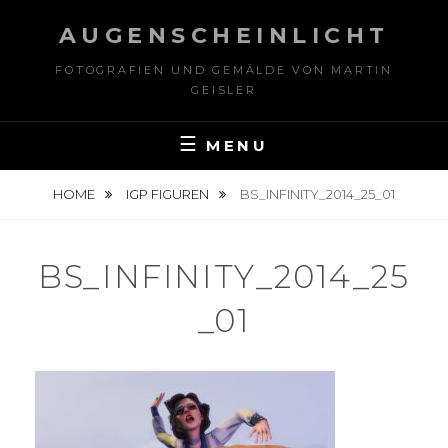
Skip
AUGENSCHEINLICHT
to
content
FOTOGRAFIEN UND GEMÄLDE VON MARTIN
GEISLER
MENU
HOME
IGP FIGUREN
BS_INFINITY_2014_25_01
BS_INFINITY_2014_25
_01